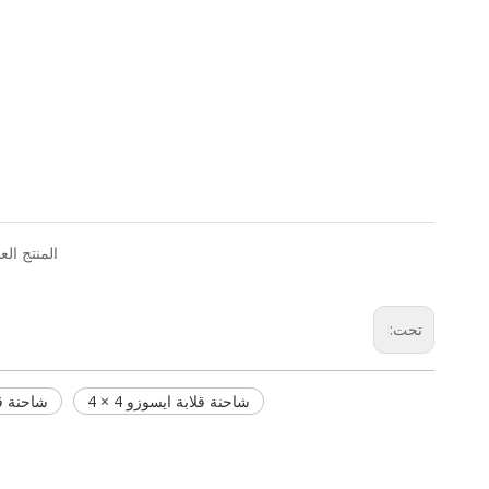
المنتج الع
تحت:
شاحنة قلابة ايسوزو 4 × 4
شاحنة قلا