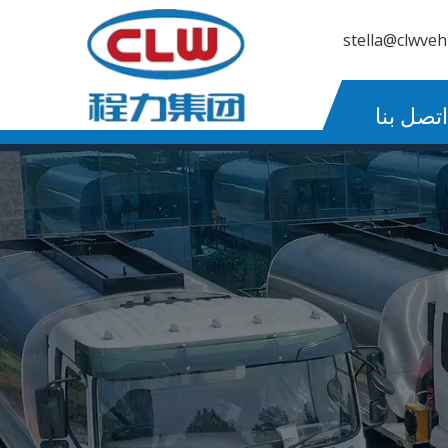
stella@clwveh
اتصل بنا