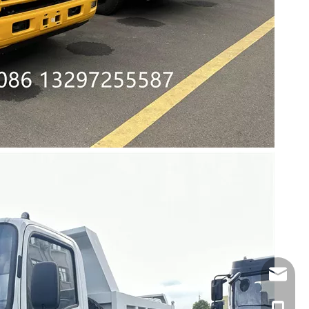
Stella@clwvehicl
+86-1329725558