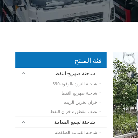
فئة المنتج
شاحنة صهريج النفط
شاحنة التزود بالوقود-390
شاحنة صهريج النفط
خزان تخزين الزيت
نصف مقطورة خزان النفط
شاحنة لجمع القمامة
شاحنة القمامة الضاغطة