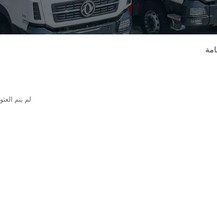
امة
لم يتم العث