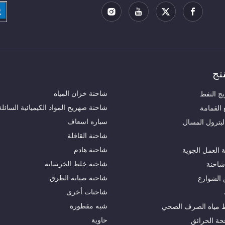
تج
شاحنة خزان المياه
ج النفط
شاحنة صهريج المواد الكيميائية السائلة
القمامة
سياره اسعاف
لبترول المسال
شاحنة القافلة
شاحنة هادم
العمل الجوية
شاحنة خلط الخرسانة
شاحنة
شاحنة صيانة الطرق
الشوارع
شاحنات أخرى
شبه مقطورة
 مياه الصرف الصحي
حاوية
حة الحرائق