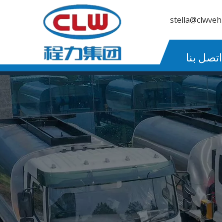
stella@clwveh
اتصل بنا