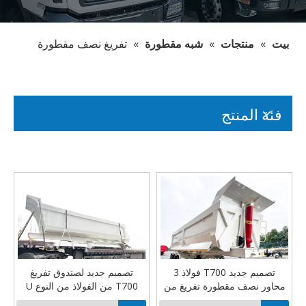
بيت
»
منتجات
»
شبه مقطورة
»
تفريغ نصف مقطورة
فئة المنتج
تصميم جديد T700 فولاذ 3
تصميم جديد لصندوق تفريغ
محاور نصف مقطورة تفريغ من
T700 من الفولاذ من النوع U
النوع U
سعة 38cbm للسوق السعودي