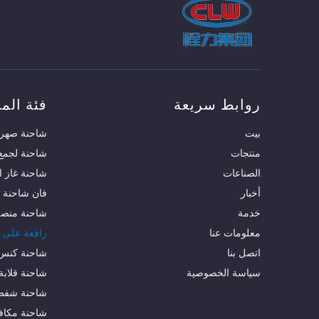
روابط سريعة
فئة المن
بيت
شاحنة صهري
منتجات
شاحنة لجمع 
الصناعات
شاحنة غاز ا
أخبار
فان شاحنة
خدمة
شاحنة منصة 
معلومات عنا
رافعة على 
اتصل بنا
شاحنة كنس 
سياسة الخصوصية
شاحنة قلابة
شاحنة شفط
شاحنة مكاف