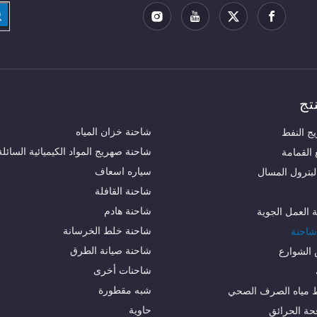
تج
شاحنة خزان المياه
ج النفط
شاحنة صهريج المواد الكيميائية السائلة
القمامة
سياره اسعاف
لبترول المسال
شاحنة القافلة
شاحنة هادم
العمل الجوية
شاحنة خلط الخرسانة
شاحنة
شاحنة صيانة الطرق
الشوارع
شاحنات أخرى
شبه مقطورة
 مياه الصرف الصحي
حاوية
حة الحرائق