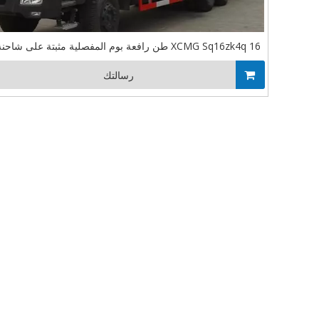
XCMG Sq16zk4q 16 طن رافعة بوم المفصلية مثبتة على شاحنة بضائع بيبين
رسالتك