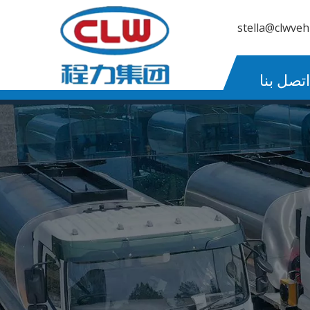
stella@clwveh
اتصل بنا