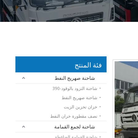
فئة المنتج
شاحنة صهريج النفط
شاحنة التزود بالوقود-390
شاحنة صهريج النفط
خزان تخزين الزيت
نصف مقطورة خزان النفط
شاحنة لجمع القمامة
شاحنة القمامة الضاغطة