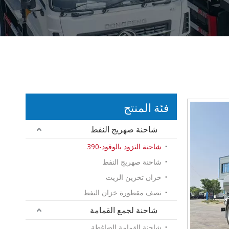
فئة المنتج
شاحنة صهريج النفط
شاحنة التزود بالوقود-390
شاحنة صهريج النفط
خزان تخزين الزيت
نصف مقطورة خزان النفط
شاحنة لجمع القمامة
شاحنة القمامة الضاغطة