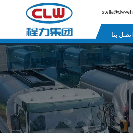
stella@clwveh
اتصل بنا