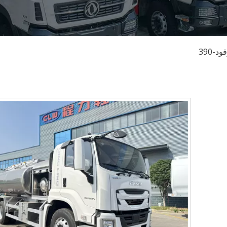
د-390