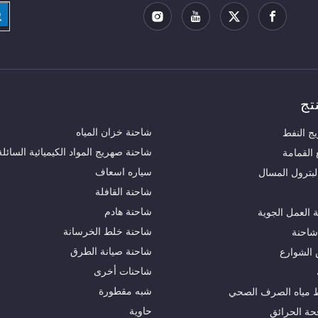
تج
شاحنة خزان المياه
ج النفط
شاحنة صهريج المواد الكيميائية السائلة
القمامة
سياره اسعاف
لبترول المسال
شاحنة القافلة
شاحنة هادم
العمل الجوية
شاحنة خلط الخرسانة
شاحنة
شاحنة صيانة الطرق
الشوارع
شاحنات أخرى
شبه مقطورة
 مياه الصرف الصحي
حاوية
حة الحرائق