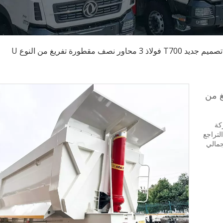
تصميم جديد T700 فولاذ 3 محاور نصف مقطورة تفريغ من النوع U
فريغ من
نة ماركة
2 مترًا، وزاوية التراجع
16 مم.الوزن الإجمالي