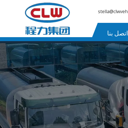
stella@clwveh
اتصل بنا