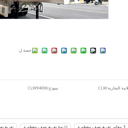
حصة ل:
لامة التجارية:
CLW
نموذج:
CLW94006
3 محاور تفريغ نصف مقطورة
U نوع تفريغ نصف مقطورة
تفريغ ن