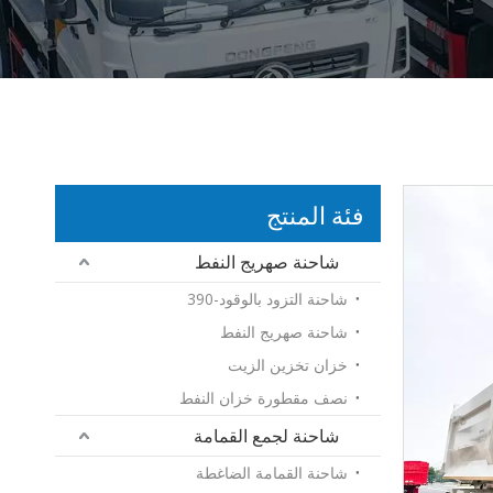
فئة المنتج
شاحنة صهريج النفط
شاحنة التزود بالوقود-390
شاحنة صهريج النفط
خزان تخزين الزيت
نصف مقطورة خزان النفط
شاحنة لجمع القمامة
شاحنة القمامة الضاغطة