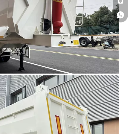
00861329725558