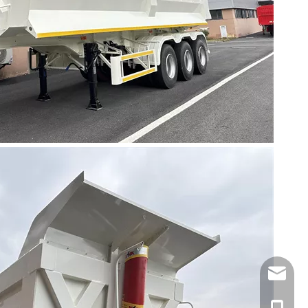
Stella@clwvehicl
+86-1329725558