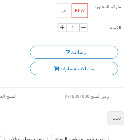
ماركة المحاور:
BPW
فوا
الكمية:
رسالتك
سلة الاستفسارات
رمز المنتج:
8716391000
المنتج الع
تحت:
تفريغ نصف مقطورة البضائع
نصف مقطورة قلابة