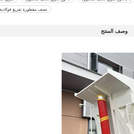
نصف مقطورة تفريغ فولاذية ع
وصف المنتج