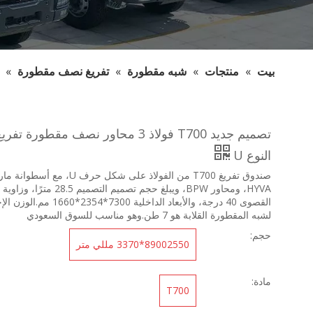
بيت
»
منتجات
»
شبه مقطورة
»
تفريغ نصف مقطورة
»
تصميم جديد T700 فولاذ 3 محاور نصف مقطورة ت
النوع U
صندوق تفريغ T700 من الفولاذ على شكل حرف U، مع أسطوا
HYVA، ومحاور BPW، ويبلغ حجم تصميم التصميم 8.5
القصوى 40 درجة، والأبعاد الداخلية 7300*2354*60
لشبه المقطورة القلابة هو 7 طن.وهو مناسب للسوق السعودي
حجم:
89002550*3370 مللي متر
مادة:
T700