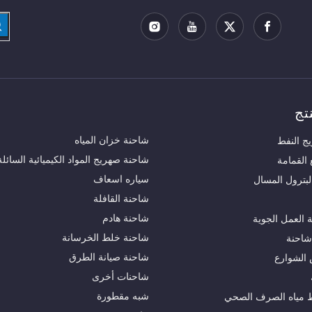
تج
شاحنة خزان المياه
ج النفط
شاحنة صهريج المواد الكيميائية السائلة
القمامة
سياره اسعاف
لبترول المسال
شاحنة القافلة
شاحنة هادم
العمل الجوية
شاحنة خلط الخرسانة
شاحنة
شاحنة صيانة الطرق
الشوارع
شاحنات أخرى
شبه مقطورة
 مياه الصرف الصحي