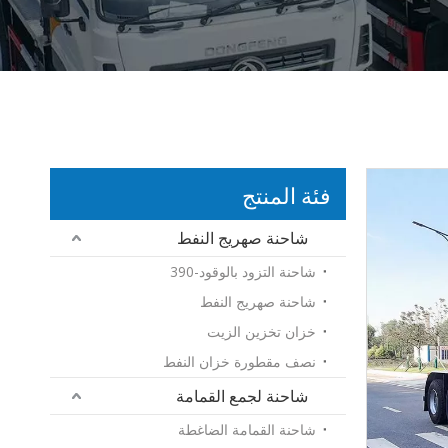
فئة المنتج
شاحنة صهريج النفط
شاحنة التزود بالوقود-390
شاحنة صهريج النفط
خزان تخزين الزيت
نصف مقطورة خزان النفط
شاحنة لجمع القمامة
شاحنة القمامة الضاغطة