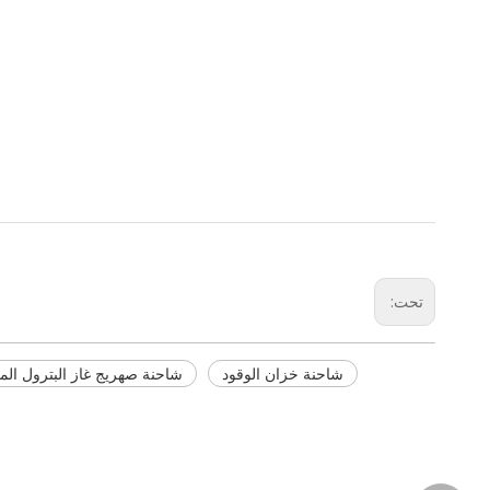
تحت:
شاحنة خزان الوقود
شاحنة صهريج غاز البترول ال