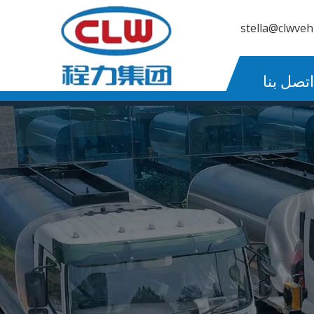
stella@clwveh
اتصل بنا