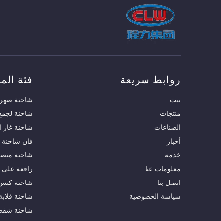
روابط سريعة
فئة المن
بيت
شاحنة صهري
منتجات
شاحنة لجمع 
الصناعات
شاحنة غاز ا
أخبار
فان شاحنة
خدمة
شاحنة منصة 
معلومات عنا
رافعة على 
اتصل بنا
شاحنة كنس 
سياسة الخصوصية
شاحنة قلابة
شاحنة شفط