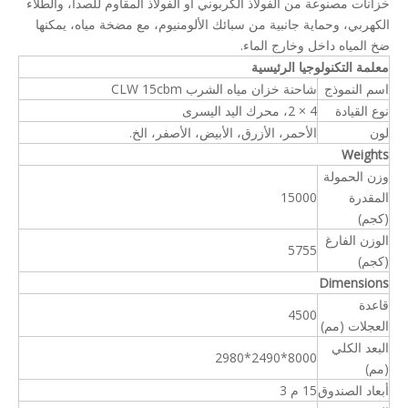
خزانات مصنوعة من الفولاذ الكربوني أو الفولاذ المقاوم للصدأ، والطلاء
الكهربي، وحماية جانبية من سبائك الألومنيوم، مع مضخة مياه، يمكنها
ضخ المياه داخل وخارج الماء.
معلمة التكنولوجيا الرئيسية
اسم النموذج
شاحنة خزان مياه الشرب CLW 15cbm
نوع القيادة
4 × 2، محرك اليد اليسرى
لون
الأحمر، الأزرق، الأبيض، الأصفر، الخ.
Weights
وزن الحمولة
المقدرة
15000
(كجم)
الوزن الفارغ
5755
(كجم)
Dimensions
قاعدة
4500
العجلات (مم)
البعد الكلي
8000*2490*2980
(مم)
أبعاد الصندوق
15 م 3