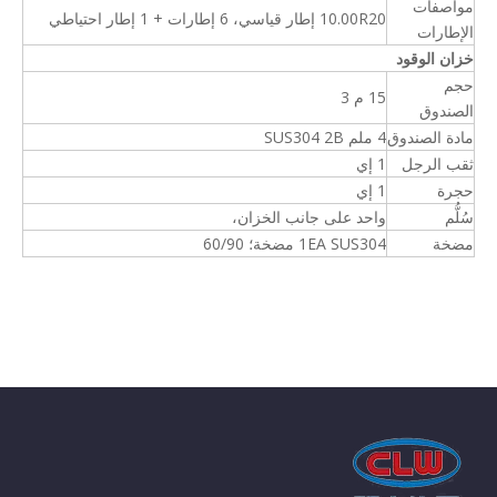
مواصفات
10.00R20 إطار قياسي، 6 إطارات + 1 إطار احتياطي
الإطارات
خزان الوقود
حجم
15 م 3
الصندوق
مادة الصندوق
4 ملم SUS304 2B
ثقب الرجل
1 إي
حجرة
1 إي
سُلُّم
واحد على جانب الخزان،
مضخة
1EA SUS304 مضخة؛ 60/90