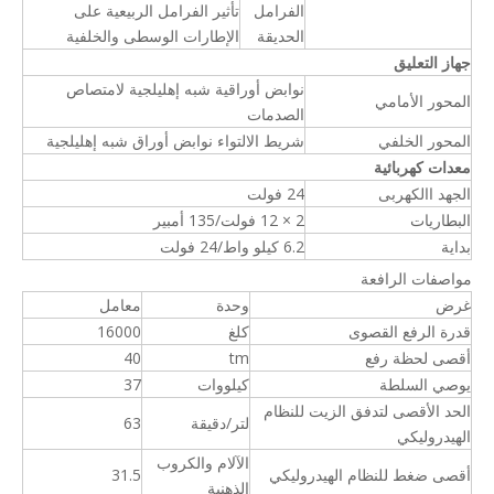
الفرامل
تأثير الفرامل الربيعية على
الحديقة
الإطارات الوسطى والخلفية
جهاز التعليق
نوابض أوراقية شبه إهليلجية لامتصاص
المحور الأمامي
الصدمات
المحور الخلفي
شريط الالتواء نوابض أوراق شبه إهليلجية
معدات كهربائية
الجهد االكهربى
24 فولت
البطاريات
2 × 12 فولت/135 أمبير
بداية
6.2 كيلو واط/24 فولت
مواصفات الرافعة
غرض
وحدة
معامل
قدرة الرفع القصوى
كلغ
16000
أقصى لحظة رفع
tm
40
يوصي السلطة
كيلووات
37
الحد الأقصى لتدفق الزيت للنظام
لتر/دقيقة
63
الهيدروليكي
الآلام والكروب
أقصى ضغط للنظام الهيدروليكي
31.5
الذهنية