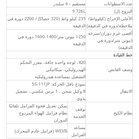
عدد الاسطوانات
مستقيم - 6 سلندر
النزوح (ل)
9.726L
الأعلى.الإخراج (كيلوواط/
235 كيلو واط (320 حصانًا) / 2200 دورة في
ملاحظة/دورة في الدقيقة)
الدقيقة
أقصى عزم دوران/سرعة
1250 نيوتن متر/1400-1600 دورة في
(نيوتن متر/دورة في
الدقيقة
الدقيقة)
خط القيادة
420، لوحة واحدة جافة، معزز التحكم
وصف القابض
الهيدروليكي، ميكانيكي
التشغيل بمساعدة هيدروليكية
نموذج ناقل الحركة: 5S-111JP
الانتقال
8 وكيل شحن ، 1 ترس عكسي ، تشغيل
يدوي
يمكن تعديل فجوة الفرامل تلقائيًا
توقف
نظام الكبح
نظام فرامل الهواء المزدوج
الخدمة
الدوران
مساعد
WEVB (فرامل عادم المحرك)
الفرامل