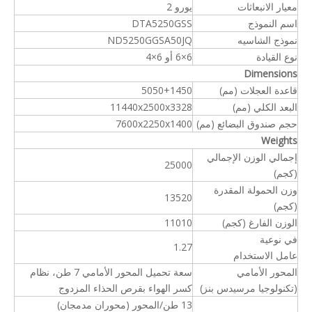
معيار الانبعاثات
يورو 2
اسم النموذج
DTA5250GSS
نموذج الشاسيه
ND5250GGSA50JQ
نوع القيادة
6×6 أو 6×4
Dimensions
قاعدة العجلات (مم)
5050+1450
البعد الكلي (مم)
11440x2500x3328
حجم صندوق البضائع (مم)
7600x2250x1400
Weights
إجمالي الوزن الإجمالي
25000
(كجم)
وزن الحمولة المقدرة
13520
(كجم)
الوزن الفارغ (كجم)
11010
في نوعية
1.27
عامل الاستخدام
المحور الأمامي
سعة تحميل المحور الأمامي 7 طن، نظام
(تكنولوجيا مرسيدس بنز)
كسر الهواء بقرص الحذاء المزدوج
13 طن/المحور (محوران مدمجان)