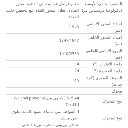
المحور الخلفي/الأوسط
نظام فرامل هوائية ثنائي الدائرة، محور
(تكنولوجيا مرسيدس بنز)
القيادة، غطاء المحور القناة، مع مخفض جانب
العجلة
امتداد المحور الأمامي
1,940
(مم)
امتداد المحور الخلفي
1847/1847
(مم)
البروز الأمامي/الخلفي
1410/2530
(مم)
زاوية الاقتراب (°)
34
زاوية المغادرة (°)
24
السرعة القصوى (كم/
80
ساعة)
محرك
WD615.44 من شركة Weichai power
نوع المحرك
Co.,Ltd
4 أشواط، مبرد بالماء، عمود كامات علوي،
نوع المحرك
حقن مباشر،
شاحن توربيني، محرك تبريد داخلي