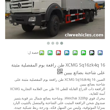
حصة ل:
XCMG Sq16zk4q 16 طن رافعة بوم المفصلية مثبتة
على شاحنة بضائع بيبين
الصين XCMG Sq16zk4q 16 طن رافعة بوم المفصلية مثبتة على
شاحنة بضائع بيبين
الرافعة ذات الذراع القابلة للطي 16 طن من العلامة التجارية XCMG
آمنة للغاية،
محرك قوي Weichai 320hp، وشاحنة بضائع شمال بنز قوية.يتميز
صندوق شحن الرافعة المثبت على الشاحنة والمتصل بالتثبيت البارد
بمزايا الموثوقية، وليس من السهل فكه، ودرجة ربط شبكية جيدة،