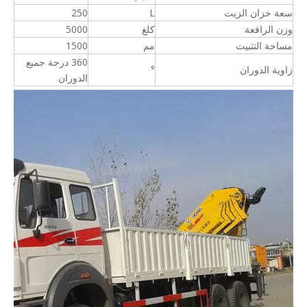
سعة خزان الزيت
L
250
وزن الرافعة
كلغ
5000
مساحة التثبيت
مم
1500
360 درجة جميع
زاوية الدوران
°
الدوران